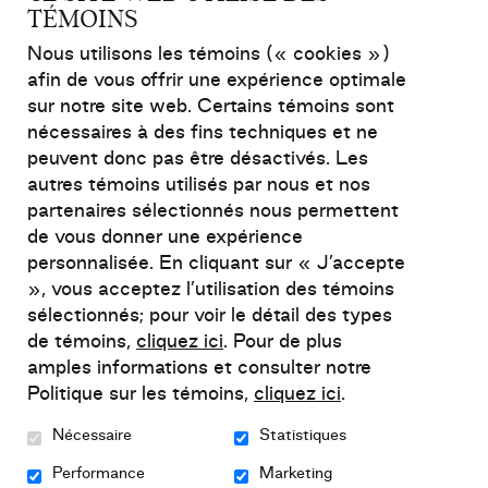
TÉMOINS
et représentent une occasion importante de
poursuivre la transformation du système
Nous utilisons les témoins (« cookies »)
québécois de santé et de services sociaux.
afin de vous offrir une expérience optimale
Dans la rédaction du présent mémoire, nous
sur notre site web. Certains témoins sont
nous sommes appuyés sur l'expérience de
nécessaires à des fins techniques et ne
Relief, sur les savoirs expérientiels des
peuvent donc pas être désactivés. Les
autres témoins utilisés par nous et nos
personnes concernées, sur les données issues
partenaires sélectionnés nous permettent
de la recherche ainsi que sur l'expertise
de vous donner une expérience
développée par nos équipes et nos partenaires
personnalisée. En cliquant sur « J’accepte
au fil des années.
», vous acceptez l’utilisation des témoins
sélectionnés; pour voir le détail des types
Relief fait le constat que les organismes
de témoins,
cliquez ici
. Pour de plus
communautaires jouent un rôle essentiel dans
amples informations et consulter notre
le continuum de soins et de services. Ils
Politique sur les témoins,
cliquez ici
.
permettent d'offrir des réponses
Nécessaire
Statistiques
complémentaires, accessibles et ancrées
dans les milieux de vie des personnes.
Performance
Marketing