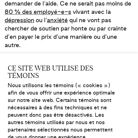
demander de l’aide. Ce ne serait pas moins de
80 % des employé-e-s
vivant avec la
dépression
ou l’
anxiété
qui ne vont pas
chercher de soutien par honte ou par crainte
d’en payer le prix d’une manière ou d’une
autre.
Et pour cause.
CE SITE WEB UTILISE DES
TÉMOINS
Les personnes vivant avec un trouble de santé
Nous utilisons les témoins (« cookies »)
mentale en milieu de travail sont souvent
afin de vous offrir une expérience optimale
étiquetées, ostracisées, rabaissées ou isolées
sur notre site web. Certains témoins sont
après s’être confiées en vue d’obtenir de
nécessaires à des fins techniques et ne
l’aide. D’autres
rapportent
avoir été
peuvent donc pas être désactivés. Les
« tablett
ées »,
« disqualifiées
autres témoins utilisés par nous et nos
professionnellement » ou « incitées à prendre
partenaires sélectionnés nous permettent
une retraite non désirée ».
de vous donner une expérience