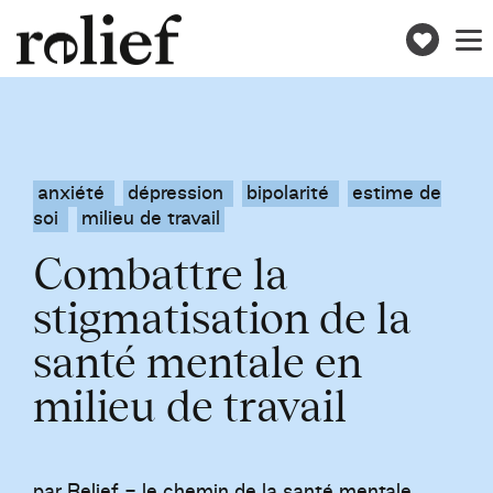
Donne
Toggle
naviga
anxiété
dépression
bipolarité
estime de
soi
milieu de travail
Combattre la
stigmatisation de la
santé mentale en
milieu de travail
par
Relief - le chemin de la santé mentale