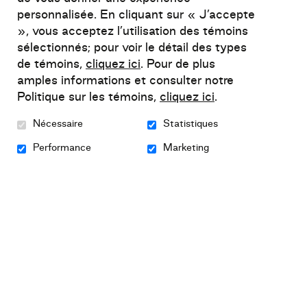
personnalisée. En cliquant sur « J’accepte
», vous acceptez l’utilisation des témoins
Ces personnes peuvent, par exemple, être
sélectionnés; pour voir le détail des types
perçues par leur employeur ou par des
de témoins,
cliquez ici
. Pour de plus
collègues comme étant « fragiles »,
amples informations et consulter notre
« incapables », « moins productives »,
Politique sur les témoins,
cliquez ici
.
« moins fiables » ou
« à risque de rechute »
.
Nécessaire
Statistiques
Des études ont également démontré que le
Performance
Marketing
retour de congé suivant une absence liée à un
trouble de santé mentale est
moins bien
accueilli
par les collègues qu’un retour d’une
maladie physique.
La
stigmatisation de la santé mentale
en
milieu de travail crée donc un cercle vicieux
assez dangereux : d’une part, elle contribue à